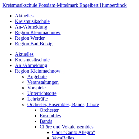
Kreismusikschule
Potsdam-
Mittelmark
Engelbert Humperdinck
Aktuelles
Kreismusikschule
An-/Abmeldung
Region Kleinmachnow
Region Werder
Region Bad Belzig
Aktuelles
Kreismusikschule
An-/Abmeldung
Region Kleinmachnow
Angebote
Veranstaltungen
Vorspiele
Unterrichtsorte
Lehrkräfte
Orchester, Ensembles, Bands, Chöre
Orchester
Ensembles
Bands
Chöre und Vokalensembles
Chor "Canto Allegro"
VocaBellas