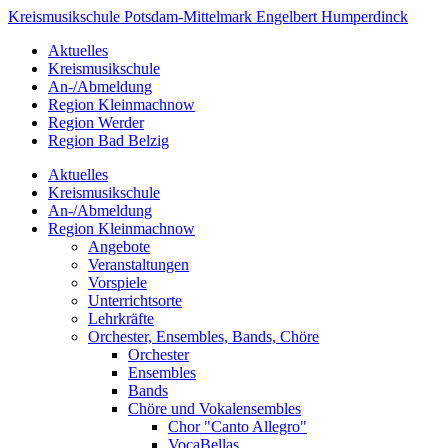
Kreismusikschule
Potsdam-
Mittelmark
Engelbert Humperdinck
Aktuelles
Kreismusikschule
An-/Abmeldung
Region Kleinmachnow
Region Werder
Region Bad Belzig
Aktuelles
Kreismusikschule
An-/Abmeldung
Region Kleinmachnow
Angebote
Veranstaltungen
Vorspiele
Unterrichtsorte
Lehrkräfte
Orchester, Ensembles, Bands, Chöre
Orchester
Ensembles
Bands
Chöre und Vokalensembles
Chor "Canto Allegro"
VocaBellas