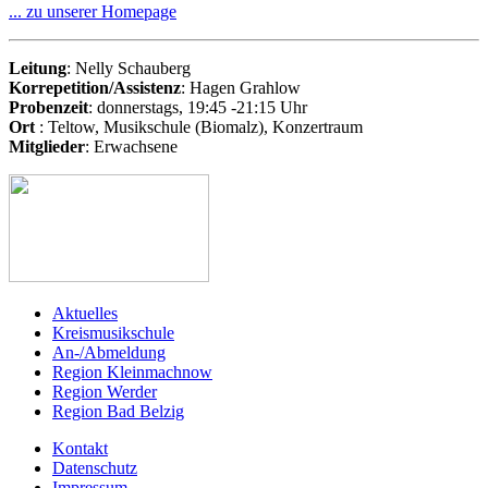
... zu unserer Homepage
Leitung
: Nelly Schauberg
Korrepetition/Assistenz
: Hagen Grahlow
Probenzeit
: donnerstags, 19:45 -21:15 Uhr
Ort
: Teltow, Musikschule (Biomalz), Konzertraum
Mitglieder
: Erwachsene
Aktuelles
Kreismusikschule
An-/Abmeldung
Region Kleinmachnow
Region Werder
Region Bad Belzig
Kontakt
Datenschutz
Impressum