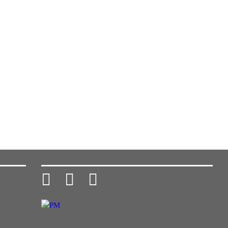


