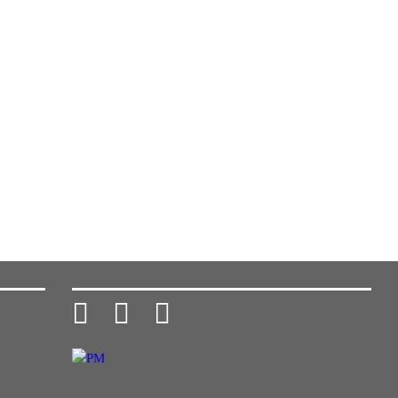


