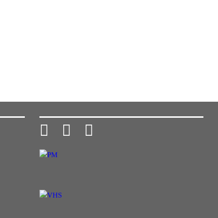


