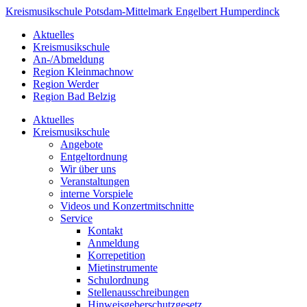
Kreismusikschule
Potsdam-
Mittelmark
Engelbert Humperdinck
Aktuelles
Kreismusikschule
An-/Abmeldung
Region Kleinmachnow
Region Werder
Region Bad Belzig
Aktuelles
Kreismusikschule
Angebote
Entgeltordnung
Wir über uns
Veranstaltungen
interne Vorspiele
Videos und Konzertmitschnitte
Service
Kontakt
Anmeldung
Korrepetition
Mietinstrumente
Schulordnung
Stellenausschreibungen
Hinweisgeberschutzgesetz