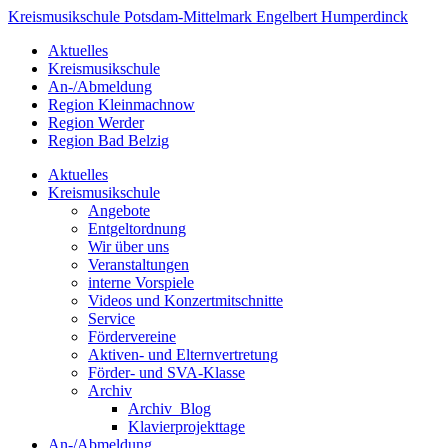
Kreismusikschule
Potsdam-
Mittelmark
Engelbert Humperdinck
Aktuelles
Kreismusikschule
An-/Abmeldung
Region Kleinmachnow
Region Werder
Region Bad Belzig
Aktuelles
Kreismusikschule
Angebote
Entgeltordnung
Wir über uns
Veranstaltungen
interne Vorspiele
Videos und Konzertmitschnitte
Service
Fördervereine
Aktiven- und Elternvertretung
Förder- und SVA-Klasse
Archiv
Archiv_Blog
Klavierprojekttage
An-/Abmeldung