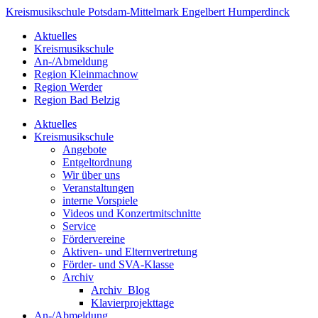
Kreismusikschule
Potsdam-
Mittelmark
Engelbert Humperdinck
Aktuelles
Kreismusikschule
An-/Abmeldung
Region Kleinmachnow
Region Werder
Region Bad Belzig
Aktuelles
Kreismusikschule
Angebote
Entgeltordnung
Wir über uns
Veranstaltungen
interne Vorspiele
Videos und Konzertmitschnitte
Service
Fördervereine
Aktiven- und Elternvertretung
Förder- und SVA-Klasse
Archiv
Archiv_Blog
Klavierprojekttage
An-/Abmeldung