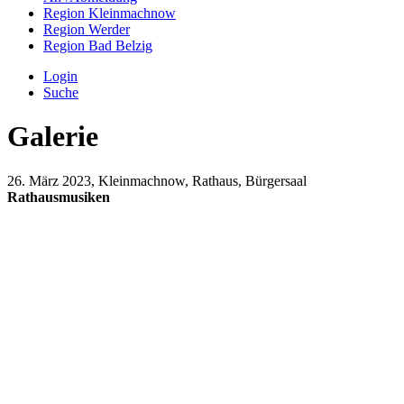
Region Kleinmachnow
Region Werder
Region Bad Belzig
Login
Suche
Galerie
26. März 2023, Kleinmachnow, Rathaus, Bürgersaal
Rathausmusiken