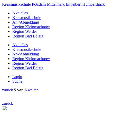
Kreismusikschule
Potsdam-
Mittelmark
Engelbert Humperdinck
Aktuelles
Kreismusikschule
An-/Abmeldung
Region Kleinmachnow
Region Werder
Region Bad Belzig
Aktuelles
Kreismusikschule
An-/Abmeldung
Region Kleinmachnow
Region Werder
Region Bad Belzig
Login
Suche
zurück
5 von 6
weiter
zurück