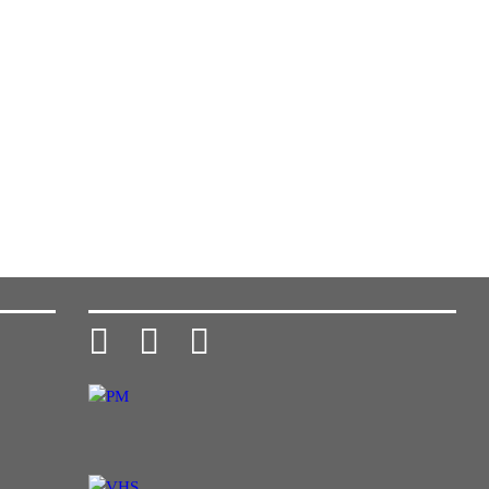


