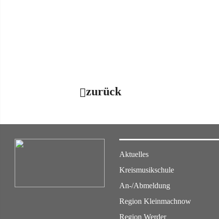
zurück
Aktuelles
Kreismusikschule
An-/Abmeldung
Region Kleinmachnow
Region Werder