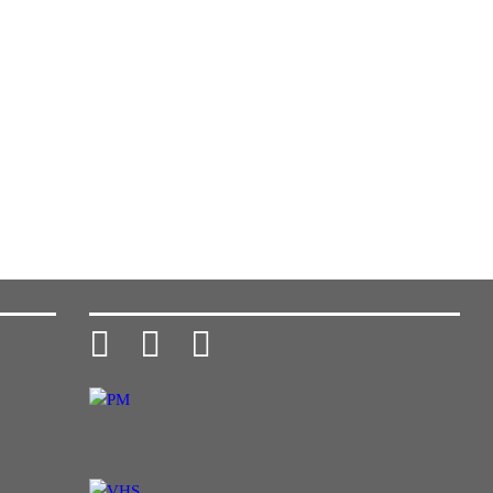


