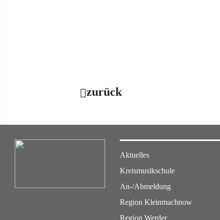
zurück
Aktuelles
Kreismusikschule
An-/Abmeldung
Region Kleinmachnow
Region Werder