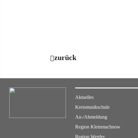
zurück
Aktuelles
Kreismusikschule
An-/Abmeldung
Region Kleinmachnow
Region Werder