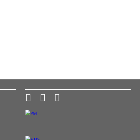


