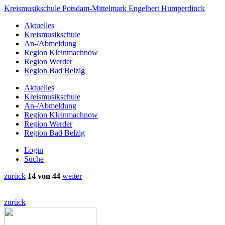
Kreismusikschule
Potsdam-
Mittelmark
Engelbert Humperdinck
Aktuelles
Kreismusikschule
An-/Abmeldung
Region Kleinmachnow
Region Werder
Region Bad Belzig
Aktuelles
Kreismusikschule
An-/Abmeldung
Region Kleinmachnow
Region Werder
Region Bad Belzig
Login
Suche
zurück
14 von 44
weiter
zurück